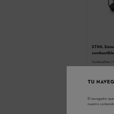
STIHL Siste
combustible
Combustibles / 
$444.40
*
TU NAVEG
Compara
El navegador que 
nuestro contenido