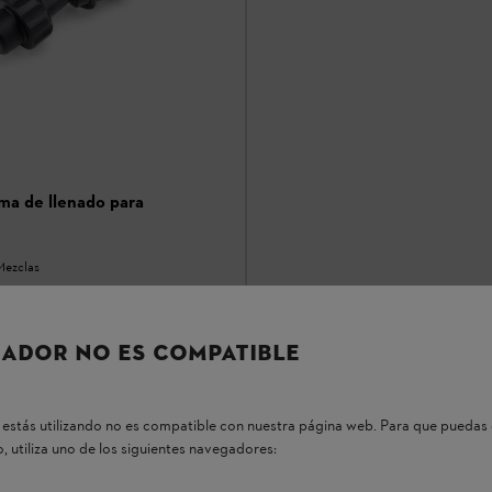
ma de llenado para
Mezclas
$273.30
*
ADOR NO ES COMPATIBLE
r
Comparar
estás utilizando no es compatible con nuestra página web. Para que puedas 
, utiliza uno de los siguientes navegadores: