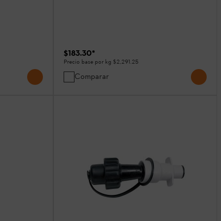
$183.30
*
Precio base por kg
$2,291.25
Comparar