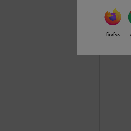
Bidón combin
Combustibles / 
firefox