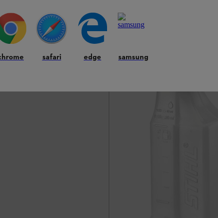
ado naranja 5 litros
Mezclas
chrome
safari
edge
samsung