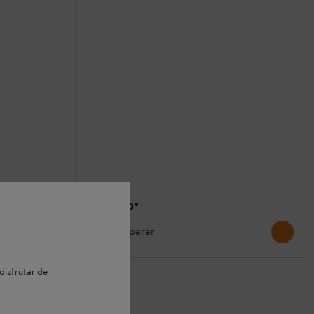
$523.40
*
Comparar
disfrutar de