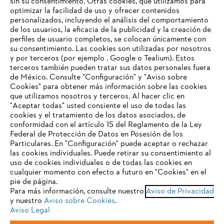
sin su consentimiento. Otras cookies, que utilizamos para
optimizar la facilidad de uso y ofrecer contenidos
personalizados, incluyendo el análisis del comportamiento
de los usuarios, la eficacia de la publicidad y la creación de
Empresa
perfiles de usuario completos, se colocan únicamente con
su consentimiento. Las cookies son utilizadas por nosotros
y por terceros (por ejemplo . Google o Tealium). Estos
terceros también pueden tratar sus datos personales fuera
Preguntas frecuentes
de México. Consulte "Configuración" y "Aviso sobre
Cookies" para obtener más información sobre las cookies
TU NAVEGADOR NO ES
que utilizamos nosotros y terceros. Al hacer clic en
COMPATIBLE
"Aceptar todas" usted consiente el uso de todas las
cookies y el tratamiento de los datos asociados, de
Contacto
conformidad con el artículo 15 del Reglamento de la Ley
Federal de Protección de Datos en Posesión de los
El navegador que estás utilizando no es compatible con
Particulares. En "Configuración" puede aceptar o rechazar
nuestra página web. Para que puedas disfrutar de nuestro
las cookies individuales. Puede retirar su consentimiento al
contenido, utiliza uno de los siguientes navegadores:
uso de cookies individuales o de todas las cookies en
cualquier momento con efecto a futuro en "Cookies" en el
Aviso de privacidad
Datos legales
pie de página.
Para más información, consulte nuestro
Aviso de Privacidad
firefox
chrome
Aviso de privacidad sobre cookies
Información legal
y nuestro
Aviso sobre Cookies
.
Aviso Legal
safari
edge