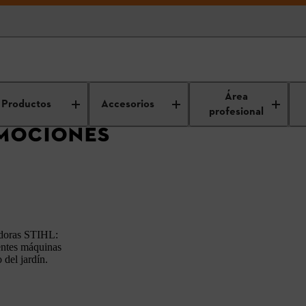
romociones
Área
Productos
Accesorios
profesional
OMOCIONES
adoras STIHL:
tentes máquinas
del jardín.