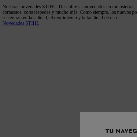
Nuestras novedades STIHL: Descubre las novedades en motosierras, 
cortasetos, cortacéspedes y mucho más. Como siempre, los nuevos 
se centran en la calidad, el rendimiento y la facilidad de uso.
Novedades STIHL
TU NAVEG