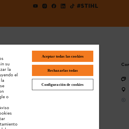
#STIHL
Aceptar todas las cookies
os
in su
Preguntas frecuentes
Con
zar la
Rechazarlas todas
luyendo el
Registro de productos
 la
Configuración de cookies
 se
Preguntas sobre la gama de productos
on
gle o
Baterías y equipos eléctricos
Aviso
Manual de usuario
ookies
tar
atamiento