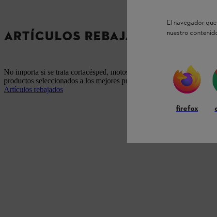
El navegador que 
ARTÍCULOS REBAJADOS
nuestro contenido
No importa si se trata cortacésped, motosierras o máquinas a batería: 
productos seleccionados a los mejores precios.
Artículos rebajados
firefox