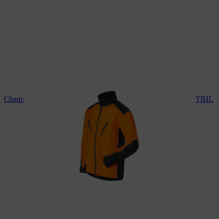
Chaqueta de protección para las condiciones meteorológicas STIHL