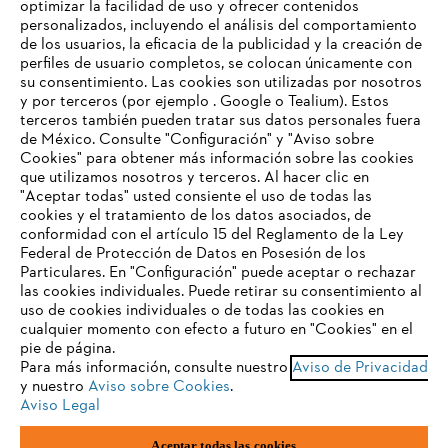
optimizar la facilidad de uso y ofrecer contenidos
personalizados, incluyendo el análisis del comportamiento
de los usuarios, la eficacia de la publicidad y la creación de
perfiles de usuario completos, se colocan únicamente con
su consentimiento. Las cookies son utilizadas por nosotros
Aviso de privacidad
Datos legales
y por terceros (por ejemplo . Google o Tealium). Estos
terceros también pueden tratar sus datos personales fuera
Aviso de privacidad sobre cookies
Información legal
de México. Consulte "Configuración" y "Aviso sobre
Cookies" para obtener más información sobre las cookies
TU NAVEGADOR NO ES
que utilizamos nosotros y terceros. Al hacer clic en
COMPATIBLE
"Aceptar todas" usted consiente el uso de todas las
Andreas STIHL S.A. de C.V., con domicilio Kilómetro 117 Autopista
cookies y el tratamiento de los datos asociados, de
México-Puebla, Nave 30, Parque Industrial FINSA, Cuautlancingo,
conformidad con el artículo 15 del Reglamento de la Ley
Puebla, CP 72710,
Federal de Protección de Datos en Posesión de los
El navegador que estás utilizando no es compatible con
Particulares. En "Configuración" puede aceptar o rechazar
nuestra página web. Para que puedas disfrutar de nuestro
las cookies individuales. Puede retirar su consentimiento al
contenido, utiliza uno de los siguientes navegadores:
uso de cookies individuales o de todas las cookies en
cualquier momento con efecto a futuro en "Cookies" en el
pie de página.
Para más información, consulte nuestro
Aviso de Privacidad
firefox
chrome
y nuestro
Aviso sobre Cookies
.
Aviso Legal
safari
edge
Aceptar todas las cookies