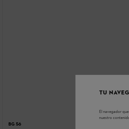
TU NAVEG
El navegador que 
nuestro contenido
BG 56