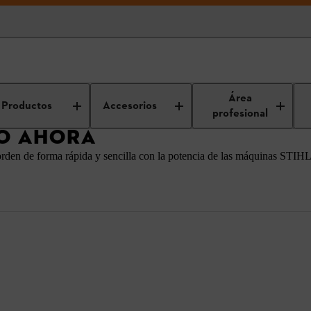
romociones
Lo más vendido ahora
Área
Productos
Accesorios
profesional
O AHORA
 orden de forma rápida y sencilla con la potencia de las máquinas STIH