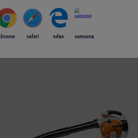
chrome
safari
edge
samsung