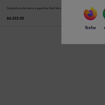
Sopladora de mano a gasolina fácil de usar para jardinería
$6,222.20
firefox