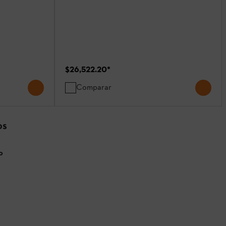
$26,522.20
*
Comparar
OS
o