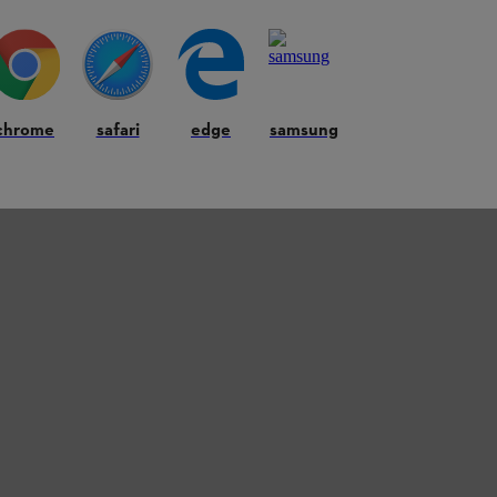
chrome
safari
edge
samsung