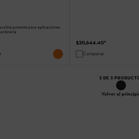
asolina potente para aplicaciones
jardinería
$20,644.40
*
r
Comparar
3
DE
3
PRODUCT
Volver al principi