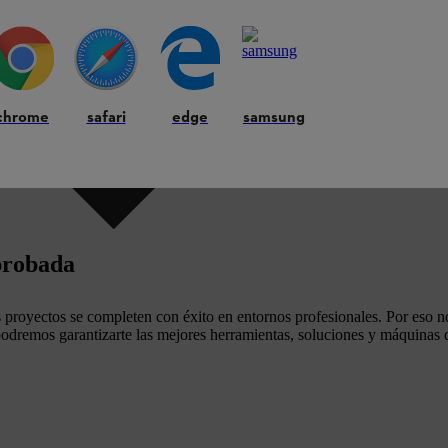
chrome
safari
edge
samsung
probada
s proyectos se completen con éxito en entornos profesionales. Por eso 
 podremos garantizarte las mejores herramientas, soluciones y máquinas qu