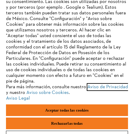
su consentimiento. Las cookies son utilizadas por nosotros
y por terceros (por ejemplo . Google o Tealium). Estos
terceros también pueden tratar sus datos personales fuera
Preguntas frecuentes
de México. Consulte "Configuración" y "Aviso sobre
Cookies" para obtener más información sobre las cookies
TU NAVEGADOR NO ES
que utilizamos nosotros y terceros. Al hacer clic en
COMPATIBLE
"Aceptar todas" usted consiente el uso de todas las
cookies y el tratamiento de los datos asociados, de
Contacto
conformidad con el artículo 15 del Reglamento de la Ley
Federal de Protección de Datos en Posesión de los
El navegador que estás utilizando no es compatible con
Particulares. En "Configuración" puede aceptar o rechazar
nuestra página web. Para que puedas disfrutar de nuestro
las cookies individuales. Puede retirar su consentimiento al
contenido, utiliza uno de los siguientes navegadores:
uso de cookies individuales o de todas las cookies en
cualquier momento con efecto a futuro en "Cookies" en el
Aviso de privacidad
Datos legales
pie de página.
Para más información, consulte nuestro
Aviso de Privacidad
firefox
chrome
Aviso de privacidad sobre cookies
Información legal
y nuestro
Aviso sobre Cookies
.
Aviso Legal
safari
edge
Aceptar todas las cookies
Andreas STIHL S.A. de C.V., con domicilio Kilómetro 117 Autopista
México-Puebla, Nave 30, Parque Industrial FINSA, Cuautlancingo,
samsung
Puebla, CP 72710,
Rechazarlas todas