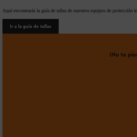
Aquí encontrarás la guía de tallas de nuestros equipos de protección i
Ir a la guía de tallas
¡No te pi