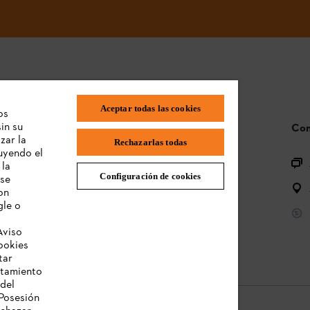
Aceptar todas las cookies
os
in su
Preguntas frecuentes
Con
zar la
Rechazarlas todas
luyendo el
Registro de productos
 la
Configuración de cookies
 se
Preguntas sobre la gama de productos
on
gle o
Baterías y equipos eléctricos
Aviso
Manual de usuario
ookies
tar
atamiento
 del
Posesión