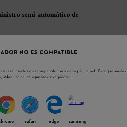
inistro semi-automático de
al de corte de dos hilos es ideal para
a su sofisticada tecnología.
ADOR NO ES COMPATIBLE
os hilos de corte duraderos con diámetros de
or
.
estás utilizando no es compatible con nuestra página web. Para que puedas 
, utiliza uno de los siguientes navegadores:
 cualquier momento tocándola. Esto le ayudará a
ente adecuado para trabajar
en bordes de
r una protección de corte especial o una
chrome
safari
edge
samsung
as metálicas.