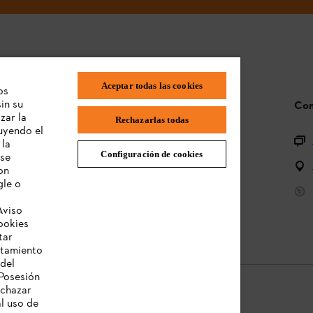
Aceptar todas las cookies
os
in su
Preguntas frecuentes
Con
zar la
Rechazarlas todas
luyendo el
Registro de productos
 la
Configuración de cookies
 se
Preguntas sobre la gama de productos
on
gle o
Baterías y equipos eléctricos
Aviso
Manual de usuario
ookies
tar
atamiento
 del
Posesión
echazar
al uso de