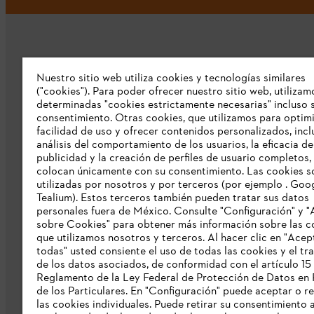
Nuestro sitio web utiliza cookies y tecnologías similares
("cookies"). Para poder ofrecer nuestro sitio web, utilizam
determinadas "cookies estrictamente necesarias" incluso s
Empresa
consentimiento. Otras cookies, que utilizamos para optimi
facilidad de uso y ofrecer contenidos personalizados, inc
Sobre nosotros
análisis del comportamiento de los usuarios, la eficacia de
publicidad y la creación de perfiles de usuario completos,
Catálogo STIHL
colocan únicamente con su consentimiento. Las cookies s
utilizadas por nosotros y por terceros (por ejemplo . Goo
Línea de Integridad de STIHL
Tealium). Estos terceros también pueden tratar sus datos
personales fuera de México. Consulte "Configuración" y "
sobre Cookies" para obtener más información sobre las c
que utilizamos nosotros y terceros. Al hacer clic en "Acep
todas" usted consiente el uso de todas las cookies y el tr
de los datos asociados, de conformidad con el artículo 15
Reglamento de la Ley Federal de Protección de Datos en 
de los Particulares. En "Configuración" puede aceptar o r
las cookies individuales. Puede retirar su consentimiento 