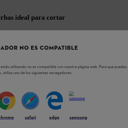
rbas ideal para cortar
 lograr resultados de corte especialmente
ADOR NO ES COMPATIBLE
idad
y es adecuada para su uso con
co y resistente, carrizoz, arbustos y maleza
estás utilizando no es compatible con nuestra página web. Para que puedas 
, utiliza uno de los siguientes navegadores:
 reversibles
, lo que permite prolongar su filo
s intensivos.
tros de 230 mm y 260 mm
.
chrome
safari
edge
samsung