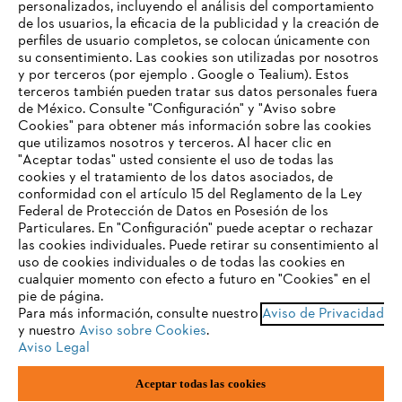
personalizados, incluyendo el análisis del comportamiento
de los usuarios, la eficacia de la publicidad y la creación de
Empresa
perfiles de usuario completos, se colocan únicamente con
su consentimiento. Las cookies son utilizadas por nosotros
y por terceros (por ejemplo . Google o Tealium). Estos
terceros también pueden tratar sus datos personales fuera
Preguntas frecuentes
de México. Consulte "Configuración" y "Aviso sobre
Cookies" para obtener más información sobre las cookies
TU NAVEGADOR NO ES
que utilizamos nosotros y terceros. Al hacer clic en
COMPATIBLE
"Aceptar todas" usted consiente el uso de todas las
cookies y el tratamiento de los datos asociados, de
Contacto
conformidad con el artículo 15 del Reglamento de la Ley
Federal de Protección de Datos en Posesión de los
El navegador que estás utilizando no es compatible con
Particulares. En "Configuración" puede aceptar o rechazar
nuestra página web. Para que puedas disfrutar de nuestro
las cookies individuales. Puede retirar su consentimiento al
contenido, utiliza uno de los siguientes navegadores:
uso de cookies individuales o de todas las cookies en
cualquier momento con efecto a futuro en "Cookies" en el
Aviso de privacidad
Datos legales
pie de página.
Para más información, consulte nuestro
Aviso de Privacidad
firefox
chrome
Aviso de privacidad sobre cookies
Información legal
y nuestro
Aviso sobre Cookies
.
Aviso Legal
safari
edge
Aceptar todas las cookies
Andreas STIHL S.A. de C.V., con domicilio Kilómetro 117 Autopista