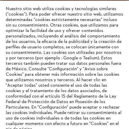
Nuestro sitio web utiliza cookies y tecnologías similares
("cookies"). Para poder ofrecer nuestro sitio web, utilizamos
determinadas "cookies estrictamente necesarias" incluso
sin su consentimiento. Otras cookies, que utilizamos para
optimizar la facilidad de uso y ofrecer contenidos
personalizados, incluyendo el análisis del comportamiento
de los usuarios, la eficacia de la publicidad y la creación de
Empresa
perfiles de usuario completos, se colocan únicamente con
su consentimiento. Las cookies son utilizadas por nosotros
y por terceros (por ejemplo . Google o Tealium). Estos
terceros también pueden tratar sus datos personales fuera
Preguntas frecuentes
de México. Consulte "Configuración" y "Aviso sobre
Cookies" para obtener más información sobre las cookies
TU NAVEGADOR NO ES
que utilizamos nosotros y terceros. Al hacer clic en
COMPATIBLE
"Aceptar todas" usted consiente el uso de todas las
cookies y el tratamiento de los datos asociados, de
Contacto
conformidad con el artículo 15 del Reglamento de la Ley
Federal de Protección de Datos en Posesión de los
El navegador que estás utilizando no es compatible con
Particulares. En "Configuración" puede aceptar o rechazar
nuestra página web. Para que puedas disfrutar de nuestro
las cookies individuales. Puede retirar su consentimiento al
contenido, utiliza uno de los siguientes navegadores:
uso de cookies individuales o de todas las cookies en
cualquier momento con efecto a futuro en "Cookies" en el
Aviso de privacidad
Datos legales