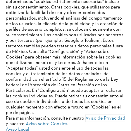
determinadas "cookies estrictamente necesarias" incluso
sin su consentimiento. Otras cookies, que utilizamos para
optimizar la facilidad de uso y ofrecer contenidos
personalizados, incluyendo el análisis del comportamiento
de los usuarios, la eficacia de la publicidad y la creación de
Empresa
perfiles de usuario completos, se colocan únicamente con
su consentimiento. Las cookies son utilizadas por nosotros
y por terceros (por ejemplo . Google o Tealium). Estos
terceros también pueden tratar sus datos personales fuera
Preguntas frecuentes
de México. Consulte "Configuración" y "Aviso sobre
Cookies" para obtener más información sobre las cookies
TU NAVEGADOR NO ES
que utilizamos nosotros y terceros. Al hacer clic en
COMPATIBLE
"Aceptar todas" usted consiente el uso de todas las
cookies y el tratamiento de los datos asociados, de
Contacto
conformidad con el artículo 15 del Reglamento de la Ley
Federal de Protección de Datos en Posesión de los
El navegador que estás utilizando no es compatible con
Particulares. En "Configuración" puede aceptar o rechazar
nuestra página web. Para que puedas disfrutar de nuestro
las cookies individuales. Puede retirar su consentimiento al
contenido, utiliza uno de los siguientes navegadores:
uso de cookies individuales o de todas las cookies en
cualquier momento con efecto a futuro en "Cookies" en el
Aviso de privacidad
Datos legales
pie de página.
Para más información, consulte nuestro
Aviso de Privacidad
firefox
chrome
Aviso de privacidad sobre cookies
Información legal
y nuestro
Aviso sobre Cookies
.
Aviso Legal