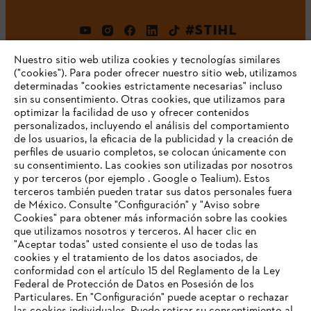
#STIHL
Nuestro sitio web utiliza cookies y tecnologías similares
("cookies"). Para poder ofrecer nuestro sitio web, utilizamos
determinadas "cookies estrictamente necesarias" incluso
sin su consentimiento. Otras cookies, que utilizamos para
optimizar la facilidad de uso y ofrecer contenidos
personalizados, incluyendo el análisis del comportamiento
de los usuarios, la eficacia de la publicidad y la creación de
Empresa
perfiles de usuario completos, se colocan únicamente con
su consentimiento. Las cookies son utilizadas por nosotros
y por terceros (por ejemplo . Google o Tealium). Estos
terceros también pueden tratar sus datos personales fuera
Preguntas frecuentes
de México. Consulte "Configuración" y "Aviso sobre
Cookies" para obtener más información sobre las cookies
TU NAVEGADOR NO ES
que utilizamos nosotros y terceros. Al hacer clic en
COMPATIBLE
"Aceptar todas" usted consiente el uso de todas las
cookies y el tratamiento de los datos asociados, de
Contacto
conformidad con el artículo 15 del Reglamento de la Ley
Federal de Protección de Datos en Posesión de los
El navegador que estás utilizando no es compatible con
Particulares. En "Configuración" puede aceptar o rechazar
nuestra página web. Para que puedas disfrutar de nuestro