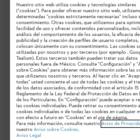
Nuestro sitio web utiliza cookies y tecnologías similares
("cookies"). Para poder ofrecer nuestro sitio web, utilizam
determinadas "cookies estrictamente necesarias" incluso s
Empresa
consentimiento. Otras cookies, que utilizamos para optimi
facilidad de uso y ofrecer contenidos personalizados, inc
Sobre nosotros
análisis del comportamiento de los usuarios, la eficacia de
publicidad y la creación de perfiles de usuario completos,
Catálogo STIHL
colocan únicamente con su consentimiento. Las cookies s
utilizadas por nosotros y por terceros (por ejemplo . Goo
Línea de Integridad de STIHL
Tealium). Estos terceros también pueden tratar sus datos
personales fuera de México. Consulte "Configuración" y "
sobre Cookies" para obtener más información sobre las c
que utilizamos nosotros y terceros. Al hacer clic en "Acep
todas" usted consiente el uso de todas las cookies y el tr
de los datos asociados, de conformidad con el artículo 15
Reglamento de la Ley Federal de Protección de Datos en 
de los Particulares. En "Configuración" puede aceptar o r
las cookies individuales. Puede retirar su consentimiento 
cookies individuales o de todas las cookies en cualquier
Aviso de privacidad
Datos legales
Avi
con efecto a futuro en "Cookies" en el pie de página.
Para más información, consulte nuestro
Aviso de Privacid
nuestro
Aviso sobre Cookies
.
Aviso Legal