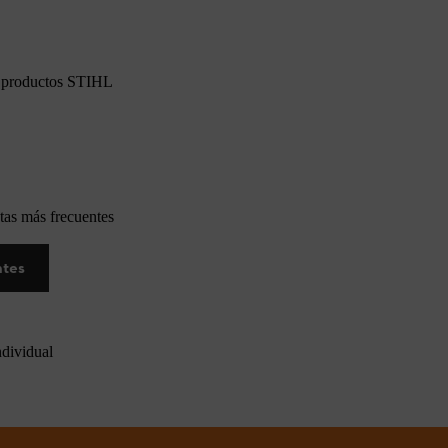
os productos STIHL
tas más frecuentes
ntes
ndividual