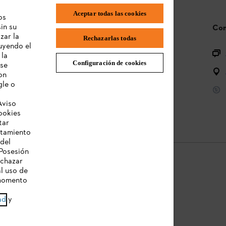
Aceptar todas las cookies
os
in su
Preguntas frecuentes
Con
zar la
Rechazarlas todas
luyendo el
Registro de productos
 la
Configuración de cookies
 se
Preguntas sobre la gama de productos
on
gle o
Baterías y equipos eléctricos
Aviso
Manual de usuario
ookies
tar
atamiento
 del
Posesión
echazar
al uso de
 momento
so de privacidad sobre cookies
Información legal
ad
y