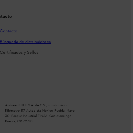
tacto
Contacto
Búsqueda de distribuidores
Certificados y Sellos
Andreas STIHL S.A. de C.V., con domicilio
Kilómetro 117 Autopista México-Puebla, Nave
30, Parque Industrial FINSA, Cuautlancingo,
Puebla, CP 72710,