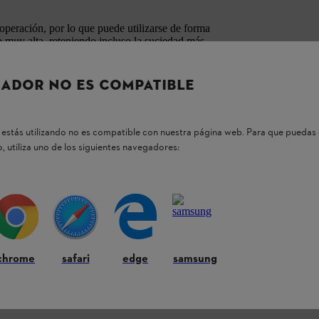
operación, por lo que puede utilizarse de forma
do muy alta, reteniendo incluso la suciedad más
orma confiable el motor de tu sopladora de hojas
ntener el rendimiento, reducir el consumo de
ADOR NO ES COMPATIBLE
r que partículas extrañas ingresen al motor a
te protege el motor y contribuye a una mayor
estás utilizando no es compatible con nuestra página web. Para que puedas 
segurar una combustión limpia en el motor y el
, utiliza uno de los siguientes navegadores:
el filtro de aire y la bujía. Además, el empaque
irar y colocar el filtro de combustible
chrome
safari
edge
samsung