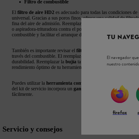
Filtro de combustible
El
filtro de aire HD2
es adecuado para todas las condiciones de 
universal. Gracias a sus poros finos, ofrece una calidad de filtra
fina del aire de admisión. Reemplazar el filtro HD2 protege de f
o aspiradora-trituradora contra el polvo abrasivo, ayudando a ma
combustible y facilitar el arranque del equipo.
TU NAVEG
También es importante revisar el
filtro de combustible
para evita
través del combustible. El reemplazo periódico de este componen
El navegador que 
durabilidad. Reemplazar la
bujía
también es recomendable para a
nuestro contenido
rendimiento óptimo de tu herramienta.
Puedes utilizar la
herramienta combinada STIHL
para cambiar 
del kit de servicio incorpora un
gancho de cartón
que permite ret
fácilmente.
firefox
Servicio y consejos