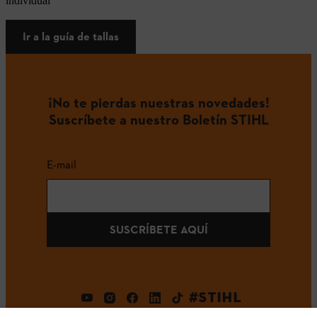
individual
Ir a la guía de tallas
¡No te pierdas nuestras novedades!
Suscríbete a nuestro Boletín STIHL
E-mail
SUSCRÍBETE AQUÍ
#STIHL