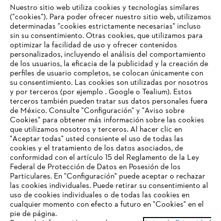
Nuestro sitio web utiliza cookies y tecnologías similares
("cookies"). Para poder ofrecer nuestro sitio web, utilizamos
determinadas "cookies estrictamente necesarias" incluso
sin su consentimiento. Otras cookies, que utilizamos para
optimizar la facilidad de uso y ofrecer contenidos
personalizados, incluyendo el análisis del comportamiento
de los usuarios, la eficacia de la publicidad y la creación de
Empresa
perfiles de usuario completos, se colocan únicamente con
su consentimiento. Las cookies son utilizadas por nosotros
y por terceros (por ejemplo . Google o Tealium). Estos
terceros también pueden tratar sus datos personales fuera
Preguntas frecuentes
de México. Consulte "Configuración" y "Aviso sobre
Cookies" para obtener más información sobre las cookies
TU NAVEGADOR NO ES
que utilizamos nosotros y terceros. Al hacer clic en
COMPATIBLE
"Aceptar todas" usted consiente el uso de todas las
cookies y el tratamiento de los datos asociados, de
Contacto
conformidad con el artículo 15 del Reglamento de la Ley
Federal de Protección de Datos en Posesión de los
El navegador que estás utilizando no es compatible con
Particulares. En "Configuración" puede aceptar o rechazar
nuestra página web. Para que puedas disfrutar de nuestro
las cookies individuales. Puede retirar su consentimiento al
contenido, utiliza uno de los siguientes navegadores:
uso de cookies individuales o de todas las cookies en
cualquier momento con efecto a futuro en "Cookies" en el
Aviso de privacidad
Datos legales
pie de página.