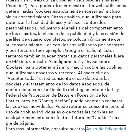
Nuestro sitio web utiliza cookies y tecnologías similares
("cookies"). Para poder ofrecer nuestro sitio web, utilizamos
determinadas "cookies estrictamente necesarias" incluso
sin su consentimiento. Otras cookies, que utilizamos para
optimizar la facilidad de uso y ofrecer contenidos
personalizados, incluyendo el análisis del comportamiento
de los usuarios, la eficacia de la publicidad y la creación de
Empresa
perfiles de usuario completos, se colocan únicamente con
su consentimiento. Las cookies son utilizadas por nosotros
y por terceros (por ejemplo . Google o Tealium). Estos
terceros también pueden tratar sus datos personales fuera
Preguntas frecuentes
de México. Consulte "Configuración" y "Aviso sobre
Cookies" para obtener más información sobre las cookies
TU NAVEGADOR NO ES
que utilizamos nosotros y terceros. Al hacer clic en
COMPATIBLE
"Aceptar todas" usted consiente el uso de todas las
cookies y el tratamiento de los datos asociados, de
Contacto
conformidad con el artículo 15 del Reglamento de la Ley
Federal de Protección de Datos en Posesión de los
El navegador que estás utilizando no es compatible con
Particulares. En "Configuración" puede aceptar o rechazar
nuestra página web. Para que puedas disfrutar de nuestro
las cookies individuales. Puede retirar su consentimiento al
contenido, utiliza uno de los siguientes navegadores:
uso de cookies individuales o de todas las cookies en
cualquier momento con efecto a futuro en "Cookies" en el
Aviso de privacidad
Datos legales
pie de página.
Para más información, consulte nuestro
Aviso de Privacidad
firefox
chrome