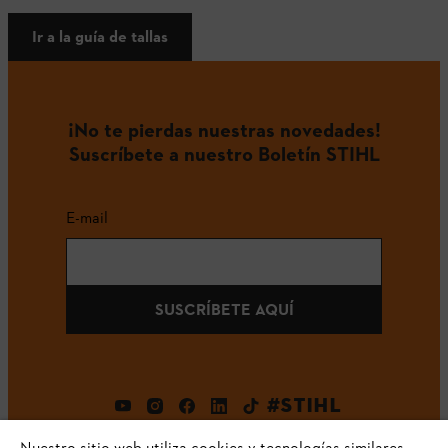
Ir a la guía de tallas
¡No te pierdas nuestras novedades!
Suscríbete a nuestro Boletín STIHL
E-mail
SUSCRÍBETE AQUÍ
#STIHL