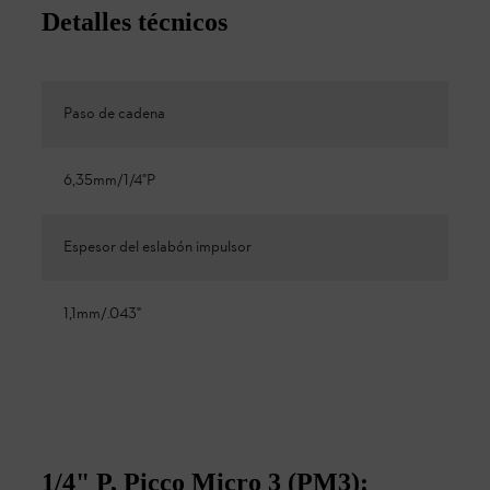
Detalles técnicos
Paso de cadena
6,35mm/1/4"P
Espesor del eslabón impulsor
1,1mm/.043"
1/4" P, Picco Micro 3 (PM3):