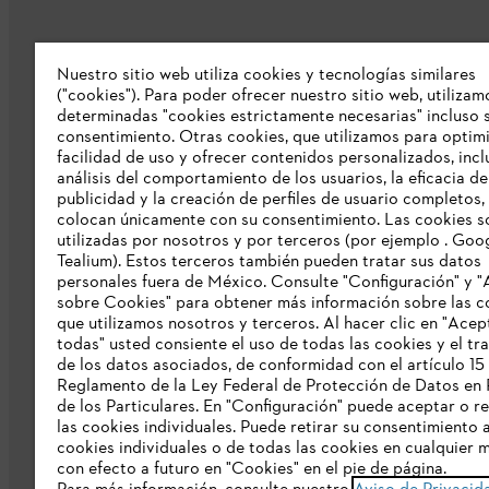
Nuestro sitio web utiliza cookies y tecnologías similares
("cookies"). Para poder ofrecer nuestro sitio web, utilizam
determinadas "cookies estrictamente necesarias" incluso s
Empresa
consentimiento. Otras cookies, que utilizamos para optimi
facilidad de uso y ofrecer contenidos personalizados, inc
Sobre nosotros
análisis del comportamiento de los usuarios, la eficacia de
publicidad y la creación de perfiles de usuario completos,
Catálogo STIHL
colocan únicamente con su consentimiento. Las cookies s
utilizadas por nosotros y por terceros (por ejemplo . Goo
Línea de Integridad de STIHL
Tealium). Estos terceros también pueden tratar sus datos
personales fuera de México. Consulte "Configuración" y "
sobre Cookies" para obtener más información sobre las c
que utilizamos nosotros y terceros. Al hacer clic en "Acep
todas" usted consiente el uso de todas las cookies y el tr
de los datos asociados, de conformidad con el artículo 15
Reglamento de la Ley Federal de Protección de Datos en 
de los Particulares. En "Configuración" puede aceptar o r
las cookies individuales. Puede retirar su consentimiento 
cookies individuales o de todas las cookies en cualquier
Aviso de privacidad
Datos legales
Avi
con efecto a futuro en "Cookies" en el pie de página.