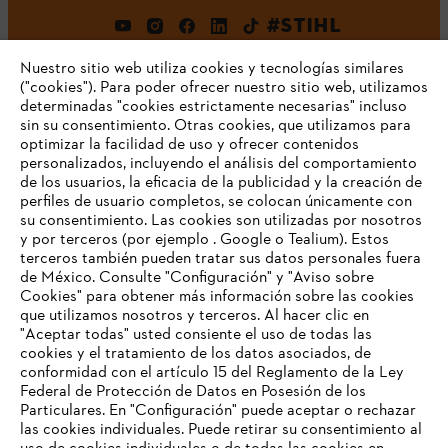
#STIHL
Nuestro sitio web utiliza cookies y tecnologías similares
("cookies"). Para poder ofrecer nuestro sitio web, utilizamos
determinadas "cookies estrictamente necesarias" incluso
sin su consentimiento. Otras cookies, que utilizamos para
optimizar la facilidad de uso y ofrecer contenidos
personalizados, incluyendo el análisis del comportamiento
de los usuarios, la eficacia de la publicidad y la creación de
Empresa
perfiles de usuario completos, se colocan únicamente con
su consentimiento. Las cookies son utilizadas por nosotros
y por terceros (por ejemplo . Google o Tealium). Estos
terceros también pueden tratar sus datos personales fuera
Preguntas frecuentes
de México. Consulte "Configuración" y "Aviso sobre
Cookies" para obtener más información sobre las cookies
TU NAVEGADOR NO ES
que utilizamos nosotros y terceros. Al hacer clic en
COMPATIBLE
"Aceptar todas" usted consiente el uso de todas las
cookies y el tratamiento de los datos asociados, de
Contacto
conformidad con el artículo 15 del Reglamento de la Ley
Federal de Protección de Datos en Posesión de los
El navegador que estás utilizando no es compatible con
Particulares. En "Configuración" puede aceptar o rechazar
nuestra página web. Para que puedas disfrutar de nuestro
las cookies individuales. Puede retirar su consentimiento al
contenido, utiliza uno de los siguientes navegadores: