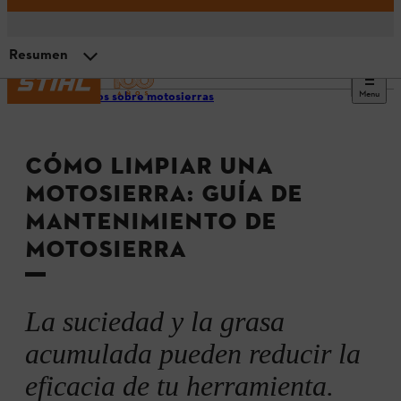
Resumen
Menu
Consejos sobre motosierras
Por qué deberías limpiar tu motosierra
CÓMO LIMPIAR UNA
Cómo limpiar la motosierra
MOTOSIERRA: GUÍA DE
MANTENIMIENTO DE
Requisitos específicos para motosierras a batería y a
gasolina
MOTOSIERRA
Resumen
La suciedad y la grasa
acumulada pueden reducir la
eficacia de tu herramienta.