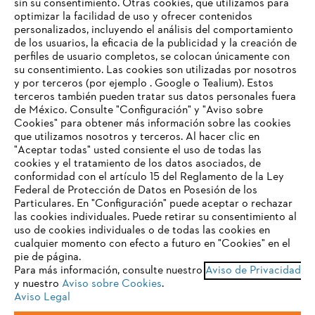
sin su consentimiento. Otras cookies, que utilizamos para
optimizar la facilidad de uso y ofrecer contenidos
personalizados, incluyendo el análisis del comportamiento
de los usuarios, la eficacia de la publicidad y la creación de
Empresa
perfiles de usuario completos, se colocan únicamente con
su consentimiento. Las cookies son utilizadas por nosotros
y por terceros (por ejemplo . Google o Tealium). Estos
terceros también pueden tratar sus datos personales fuera
Preguntas frecuentes
de México. Consulte "Configuración" y "Aviso sobre
Cookies" para obtener más información sobre las cookies
TU NAVEGADOR NO ES
que utilizamos nosotros y terceros. Al hacer clic en
COMPATIBLE
"Aceptar todas" usted consiente el uso de todas las
cookies y el tratamiento de los datos asociados, de
Contacto
conformidad con el artículo 15 del Reglamento de la Ley
Federal de Protección de Datos en Posesión de los
El navegador que estás utilizando no es compatible con
Particulares. En "Configuración" puede aceptar o rechazar
nuestra página web. Para que puedas disfrutar de nuestro
las cookies individuales. Puede retirar su consentimiento al
contenido, utiliza uno de los siguientes navegadores:
uso de cookies individuales o de todas las cookies en
cualquier momento con efecto a futuro en "Cookies" en el
Aviso de privacidad
Datos legales
pie de página.
Para más información, consulte nuestro
Aviso de Privacidad
firefox
chrome
Aviso de privacidad sobre cookies
Información legal
y nuestro
Aviso sobre Cookies
.
Aviso Legal
safari
edge