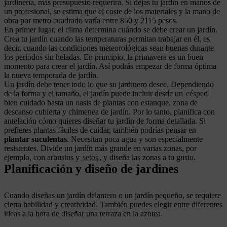
jardinería, más presupuesto requerirá. Si dejas tu jardín en manos de
un profesional, se estima que el coste de los materiales y la mano de
obra por metro cuadrado varía entre 850 y 2115 pesos.
En primer lugar, el clima determina cuándo se debe crear un jardín.
Crea tu jardín cuando las temperaturas permitan trabajar en él, es
decir, cuando las condiciones meteorológicas sean buenas durante
los periodos sin heladas. En principio, la primavera es un buen
momento para crear el jardín. Así podrás empezar de forma óptima
la nueva temporada de jardín.
Un jardín debe tener todo lo que su jardinero desee. Dependiendo
de la forma y el tamaño, el jardín puede incluir desde un
césped
bien cuidado hasta un oasis de plantas con estanque, zona de
descanso cubierta y chimenea de jardín. Por lo tanto, planifica con
antelación cómo quieres diseñar tu jardín de forma detallada. Si
prefieres plantas fáciles de cuidar, también podrías pensar en
plantar suculentas
. Necesitan poca agua y son especialmente
resistentes. Divide un jardín más grande en varias zonas, por
ejemplo, con arbustos y
setos
, y diseña las zonas a tu gusto.
Planificación y diseño de jardines
Cuando diseñas un jardín delantero o un jardín pequeño, se requiere
cierta habilidad y creatividad. También puedes elegir entre diferentes
ideas a la hora de diseñar una terraza en la azotea.