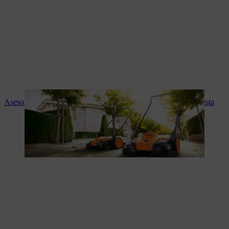
Asesoramiento experto y servicio STIHL en tu tienda especialista