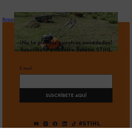
Reparación y mantenimiento STIHL en tu tienda especialista
¡No te pierdas nuestras novedades!
Suscríbete a nuestro Boletín STIHL
E-mail
SUSCRÍBETE AQUÍ
#STIHL