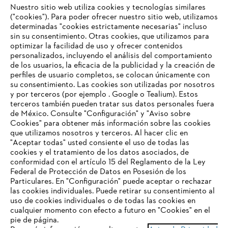
Nuestro sitio web utiliza cookies y tecnologías similares
("cookies"). Para poder ofrecer nuestro sitio web, utilizamos
determinadas "cookies estrictamente necesarias" incluso
sin su consentimiento. Otras cookies, que utilizamos para
optimizar la facilidad de uso y ofrecer contenidos
personalizados, incluyendo el análisis del comportamiento
de los usuarios, la eficacia de la publicidad y la creación de
Empresa
perfiles de usuario completos, se colocan únicamente con
su consentimiento. Las cookies son utilizadas por nosotros
y por terceros (por ejemplo . Google o Tealium). Estos
terceros también pueden tratar sus datos personales fuera
Preguntas frecuentes
de México. Consulte "Configuración" y "Aviso sobre
Cookies" para obtener más información sobre las cookies
TU NAVEGADOR NO ES
que utilizamos nosotros y terceros. Al hacer clic en
COMPATIBLE
"Aceptar todas" usted consiente el uso de todas las
cookies y el tratamiento de los datos asociados, de
Contacto
conformidad con el artículo 15 del Reglamento de la Ley
Federal de Protección de Datos en Posesión de los
El navegador que estás utilizando no es compatible con
Particulares. En "Configuración" puede aceptar o rechazar
nuestra página web. Para que puedas disfrutar de nuestro
las cookies individuales. Puede retirar su consentimiento al
contenido, utiliza uno de los siguientes navegadores:
uso de cookies individuales o de todas las cookies en
cualquier momento con efecto a futuro en "Cookies" en el
Aviso de privacidad
Datos legales
pie de página.