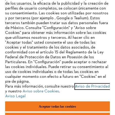
de los usuarios, la eficacia de la publicidad y la creación de
Empresa
perfiles de usuario completos, se colocan únicamente con
su consentimiento. Las cookies son utilizadas por nosotros
y por terceros (por ejemplo . Google o Tealium). Estos
terceros también pueden tratar sus datos personales fuera
Preguntas frecuentes
de México. Consulte "Configuración" y "Aviso sobre
Cookies" para obtener más información sobre las cookies
TU NAVEGADOR NO ES
que utilizamos nosotros y terceros. Al hacer clic en
COMPATIBLE
"Aceptar todas" usted consiente el uso de todas las
cookies y el tratamiento de los datos asociados, de
Contacto
conformidad con el artículo 15 del Reglamento de la Ley
Federal de Protección de Datos en Posesión de los
El navegador que estás utilizando no es compatible con
Particulares. En "Configuración" puede aceptar o rechazar
nuestra página web. Para que puedas disfrutar de nuestro
las cookies individuales. Puede retirar su consentimiento al
contenido, utiliza uno de los siguientes navegadores:
uso de cookies individuales o de todas las cookies en
cualquier momento con efecto a futuro en "Cookies" en el
Aviso de privacidad
Datos legales
pie de página.
Para más información, consulte nuestro
Aviso de Privacidad
firefox
chrome
Aviso de privacidad sobre cookies
Información legal
y nuestro
Aviso sobre Cookies
.
Aviso Legal
safari
edge
Aceptar todas las cookies
Andreas STIHL S.A. de C.V., con domicilio Kilómetro 117 Autopista
México-Puebla, Nave 30, Parque Industrial FINSA, Cuautlancingo,