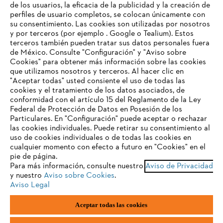
de los usuarios, la eficacia de la publicidad y la creación de
Empresa
perfiles de usuario completos, se colocan únicamente con
su consentimiento. Las cookies son utilizadas por nosotros
y por terceros (por ejemplo . Google o Tealium). Estos
terceros también pueden tratar sus datos personales fuera
Preguntas frecuentes
de México. Consulte "Configuración" y "Aviso sobre
Cookies" para obtener más información sobre las cookies
TU NAVEGADOR NO ES
que utilizamos nosotros y terceros. Al hacer clic en
COMPATIBLE
"Aceptar todas" usted consiente el uso de todas las
cookies y el tratamiento de los datos asociados, de
Contacto
conformidad con el artículo 15 del Reglamento de la Ley
Federal de Protección de Datos en Posesión de los
El navegador que estás utilizando no es compatible con
Particulares. En "Configuración" puede aceptar o rechazar
nuestra página web. Para que puedas disfrutar de nuestro
las cookies individuales. Puede retirar su consentimiento al
contenido, utiliza uno de los siguientes navegadores:
uso de cookies individuales o de todas las cookies en
cualquier momento con efecto a futuro en "Cookies" en el
Aviso de privacidad
Datos legales
pie de página.
Para más información, consulte nuestro
Aviso de Privacidad
firefox
chrome
y nuestro
Aviso sobre Cookies
.
Aviso de privacidad sobre cookies
Información legal
Aviso Legal
safari
edge
Aceptar todas las cookies
Andreas STIHL S.A. de C.V., con domicilio Kilómetro 117 Autopista
México-Puebla, Nave 30, Parque Industrial FINSA, Cuautlancingo,
samsung