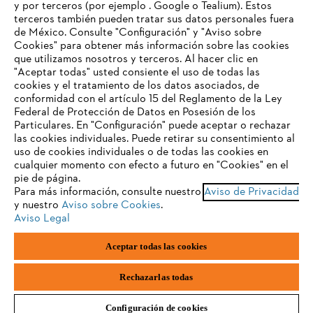
y por terceros (por ejemplo . Google o Tealium). Estos
terceros también pueden tratar sus datos personales fuera
Preguntas frecuentes
de México. Consulte "Configuración" y "Aviso sobre
Cookies" para obtener más información sobre las cookies
TU NAVEGADOR NO ES
que utilizamos nosotros y terceros. Al hacer clic en
COMPATIBLE
"Aceptar todas" usted consiente el uso de todas las
cookies y el tratamiento de los datos asociados, de
Contacto
conformidad con el artículo 15 del Reglamento de la Ley
Federal de Protección de Datos en Posesión de los
El navegador que estás utilizando no es compatible con
Particulares. En "Configuración" puede aceptar o rechazar
nuestra página web. Para que puedas disfrutar de nuestro
las cookies individuales. Puede retirar su consentimiento al
contenido, utiliza uno de los siguientes navegadores:
uso de cookies individuales o de todas las cookies en
cualquier momento con efecto a futuro en "Cookies" en el
Aviso de privacidad
Datos legales
pie de página.
Para más información, consulte nuestro
Aviso de Privacidad
firefox
chrome
y nuestro
Aviso sobre Cookies
.
Aviso de privacidad sobre cookies
Información legal
Aviso Legal
safari
edge
Aceptar todas las cookies
Andreas STIHL S.A. de C.V., con domicilio Kilómetro 117 Autopista
México-Puebla, Nave 30, Parque Industrial FINSA, Cuautlancingo,
samsung
Puebla, CP 72710,
Rechazarlas todas
Configuración de cookies