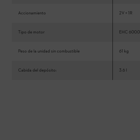
Accionamiento
2V + 1R
Tipo de motor
EHC 600.0
Peso de la unidad sin combustible
61 kg
Cabida del depósito:
3.6 l