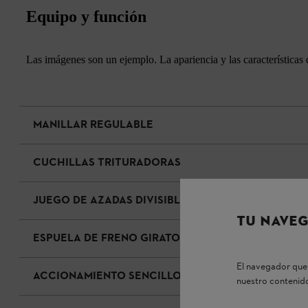
Equipo y función
Las imágenes son un ejemplo. La apariencia y las características 
MANILLAR REGULABLE
CUCHILLAS TRITURADORAS
JUEGO DE AZADAS DIVISIBLE
TU NAVEG
ESPUELA DE FRENO GIRATORIO
El navegador que 
ACCIONAMIENTO SENCILLO DEL ACELERADOR
nuestro contenido