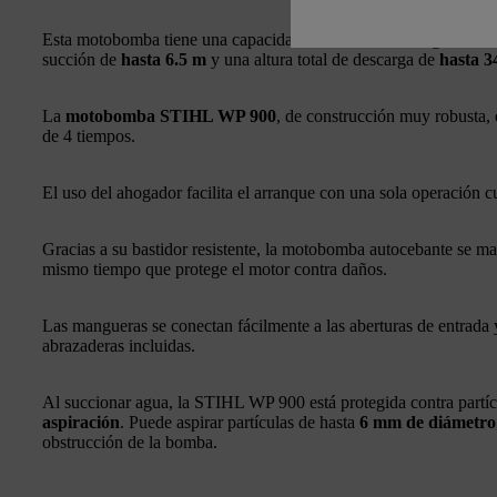
Esta motobomba tiene una capacidad máxima de descarga de
1,5
succión de
hasta 6.5 m
y una altura total de descarga de
hasta 3
La
motobomba STIHL WP 900
, de construcción muy robusta, 
de 4 tiempos.
El uso del ahogador facilita el arranque con una sola operación cu
Gracias a su bastidor resistente, la motobomba autocebante se man
mismo tiempo que protege el motor contra daños.
Las mangueras se conectan fácilmente a las aberturas de entrada
abrazaderas incluidas.
Al succionar agua, la STIHL WP 900 está protegida contra partí
aspiración
. Puede aspirar partículas de hasta
6 mm de diámetro
obstrucción de la bomba.