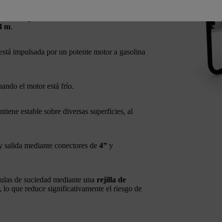
67 litros por minuto
, una altura máxima de
4 m
.
está impulsada por un potente motor a gasolina
ando el motor está frío.
tiene estable sobre diversas superficies, al
 y salida mediante conectores de
4”
y
culas de suciedad mediante una
rejilla de
, lo que reduce significativamente el riesgo de