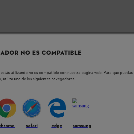
ADOR NO ES COMPATIBLE
estás utilizando no es compatible con nuestra página web. Para que puedas 
, utiliza uno de los siguientes navegadores:
nacon motor 4 tiempos de
s, ríos, canales o estanques - por ejemplo, en
 agua, la
motobomba STIHL WP 900
ofrece
chrome
safari
edge
samsung