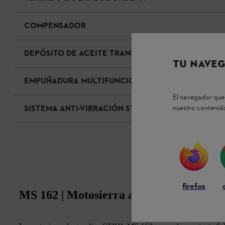
COMPENSADOR
DEPÓSITO DE ACEITE TRANSPARENTE
TU NAVEG
EMPUÑADURA MULTIFUNCIONAL CON BOTON DE P
El navegador que 
nuestro contenido
SISTEMA ANTI-VIBRACIÓN STIHL
firefox
MS 162 | Motosierra a gasolina de entr