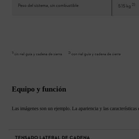
2
)
Peso del sistema, sin combustible
5.15 kg
1
)
2
)
sin riel guía y cadena de sierra
con riel guía y cadena de sierra
Equipo y función
Las imágenes son un ejemplo. La apariencia y las características 
TENSADO LATERAL DE CADENA