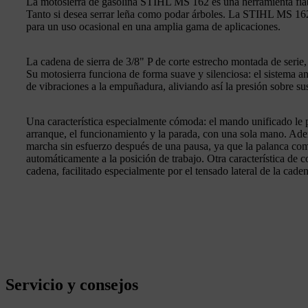
La motosierra de gasolina STIHL MS 162 es una herramienta fiab
Tanto si desea serrar leña como podar árboles. La STIHL MS 162
para un uso ocasional en una amplia gama de aplicaciones.
La cadena de sierra de 3/8" P de corte estrecho montada de serie, 
Su motosierra funciona de forma suave y silenciosa: el sistema a
de vibraciones a la empuñadura, aliviando así la presión sobre su
Una característica especialmente cómoda: el mando unificado le p
arranque, el funcionamiento y la parada, con una sola mano. Ade
marcha sin esfuerzo después de una pausa, ya que la palanca co
automáticamente a la posición de trabajo. Otra característica de co
cadena, facilitado especialmente por el tensado lateral de la caden
Servicio y consejos