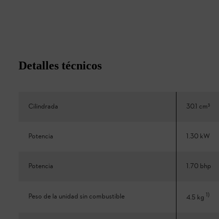
Detalles técnicos
Cilindrada
30.1 cm³
Potencia
1.30 kW
Potencia
1.70 bhp
1
)
Peso de la unidad sin combustible
4.5 kg