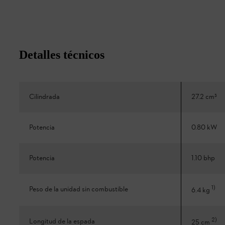
Detalles técnicos
Cilindrada
27.2 cm³
Potencia
0.80 kW
Potencia
1.10 bhp
1
)
Peso de la unidad sin combustible
6.4 kg
2
)
Longitud de la espada
25 cm