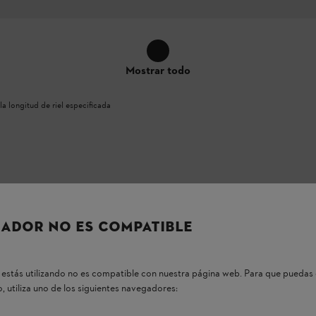
Mostrar todo
la longitud de riel especificada
ADOR NO ES COMPATIBLE
del producto pueden variar respecto a las mostradas en las imágenes.
estás utilizando no es compatible con nuestra página web. Para que puedas 
, utiliza uno de los siguientes navegadores: