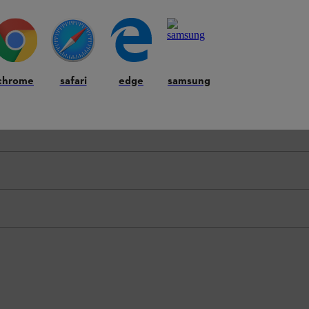
O
chrome
safari
edge
samsung