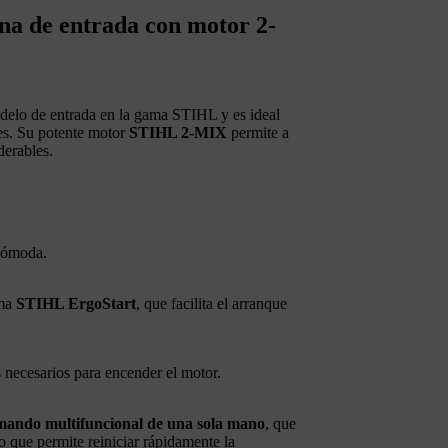
na de entrada con motor 2-
delo de entrada en la gama STIHL y es ideal
les. Su potente motor
STIHL 2-MIX
permite a
derables.
 cómoda.
ema
STIHL ErgoStart
, que facilita el arranque
s necesarios para encender el motor.
mando multifuncional de una sola mano
, que
o que permite reiniciar rápidamente la