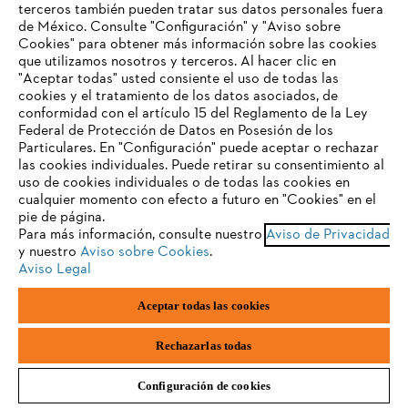
de unos 10 cm y asegúrate de que el techo esté inclinado
terceros también pueden tratar sus datos personales fuera
hacia adelante.
de México. Consulte "Configuración" y "Aviso sobre
Cookies" para obtener más información sobre las cookies
TU NAVEGADOR NO ES
Lo ideal es que el lado abierto de la leñera esté orientado
que utilizamos nosotros y terceros. Al hacer clic en
hacia el sur/sudeste para proteger mejor la leña de la
COMPATIBLE
"Aceptar todas" usted consiente el uso de todas las
intemperie.
cookies y el tratamiento de los datos asociados, de
Cuando trabajes, lleva siempre el equipo de protección
conformidad con el artículo 15 del Reglamento de la Ley
individual de acuerdo con el
manual de instrucciones
de tu
Federal de Protección de Datos en Posesión de los
El navegador que estás utilizando no es compatible con
máquina.
Particulares. En "Configuración" puede aceptar o rechazar
nuestra página web. Para que puedas disfrutar de nuestro
Reúne primero todos los materiales y herramientas que
las cookies individuales. Puede retirar su consentimiento al
contenido, utiliza uno de los siguientes navegadores:
necesites y sigue las instrucciones de nuestra guía.
uso de cookies individuales o de todas las cookies en
La leña debe estar suficientemente seca antes de su uso. El
cualquier momento con efecto a futuro en "Cookies" en el
contenido máximo de humedad residual se establece por ley,
pie de página.
consulta la legislación vigente en tu zona.
Para más información, consulte nuestro
Aviso de Privacidad
firefox
chrome
La leña recién cortada debe almacenarse durante unos dos
y nuestro
Aviso sobre Cookies
.
años antes de quemarla.
Aviso Legal
Para garantizar una adecuada circulación del aire, apila la leña
safari
edge
sin apretarla. Puedes colocar unos cuantos troncos divididos
Aceptar todas las cookies
en la parte delantera de tu leñera para evitar que la madera se
deslice al exterior. Ya puedes almacenar leña en casa con
samsung
STIHL.
Rechazarlas todas
Configuración de cookies