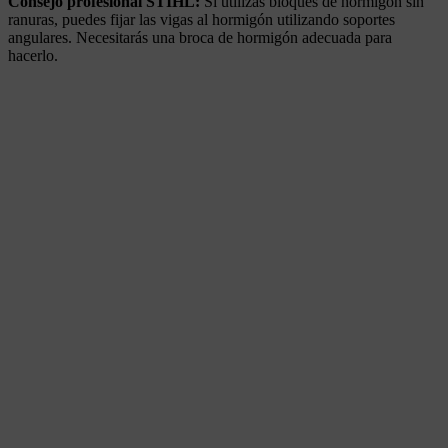
Consejo profesional STIHL:
Si utilizas bloques de hormigón sin
ranuras, puedes fijar las vigas al hormigón utilizando soportes
angulares. Necesitarás una broca de hormigón adecuada para
hacerlo.