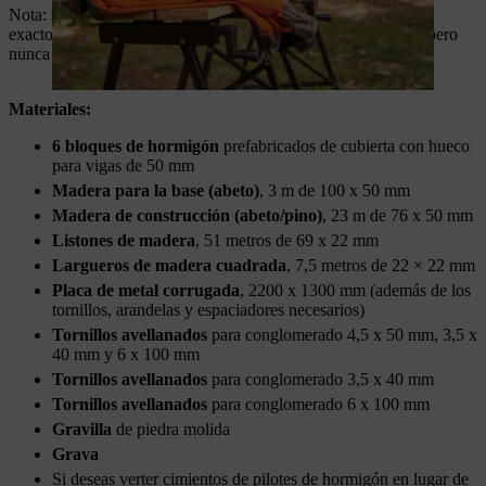
Nota: si tu tienda de bricolaje no tiene madera de los tamaños
exactos que se indican a continuación, elige una más grande, pero
nunca más pequeña.
Materiales:
6 bloques de hormigón
prefabricados de cubierta con hueco
para vigas de 50 mm
Madera para la base (abeto)
, 3 m de 100 x 50 mm
Madera de construcción (abeto/pino)
, 23 m de 76 x 50 mm
Listones de madera
, 51 metros de 69 x 22 mm
Largueros de madera cuadrada
, 7,5 metros de 22 × 22 mm
Placa de metal corrugada
, 2200 x 1300 mm (además de los
tornillos, arandelas y espaciadores necesarios)
Tornillos avellanados
para conglomerado 4,5 x 50 mm, 3,5 x
40 mm y 6 x 100 mm
Tornillos avellanados
para conglomerado 3,5 x 40 mm
Tornillos avellanados
para conglomerado 6 x 100 mm
Gravilla
de piedra molida
Grava
Si deseas verter cimientos de pilotes de hormigón en lugar de