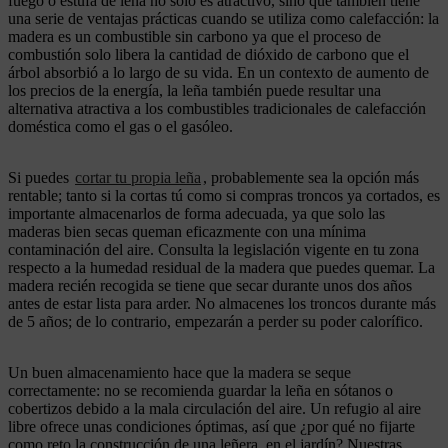
fuego o estufa de leña no solo es atractivo, sino que también tiene
una serie de ventajas prácticas cuando se utiliza como calefacción: la
madera es un combustible sin carbono ya que el proceso de
combustión solo libera la cantidad de dióxido de carbono que el
árbol absorbió a lo largo de su vida. En un contexto de aumento de
los precios de la energía, la leña también puede resultar una
alternativa atractiva a los combustibles tradicionales de calefacción
doméstica como el gas o el gasóleo.
Si puedes
cortar tu propia leña
, probablemente sea la opción más
rentable; tanto si la cortas tú como si compras troncos ya cortados, es
importante almacenarlos de forma adecuada, ya que solo las
maderas bien secas queman eficazmente con una mínima
contaminación del aire. Consulta la legislación vigente en tu zona
respecto a la humedad residual de la madera que puedes quemar. La
madera recién recogida se tiene que secar durante unos dos años
antes de estar lista para arder. No almacenes los troncos durante más
de 5 años; de lo contrario, empezarán a perder su poder calorífico.
Un buen almacenamiento hace que la madera se seque
correctamente: no se recomienda guardar la leña en sótanos o
cobertizos debido a la mala circulación del aire. Un refugio al aire
libre ofrece unas condiciones óptimas, así que ¿por qué no fijarte
como reto la construcción de una leñera en el jardín? Nuestras