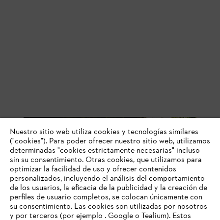
Resumen: cómo hacer un leñero
Nuestro sitio web utiliza cookies y tecnologías similares
("cookies"). Para poder ofrecer nuestro sitio web, utilizamos
determinadas "cookies estrictamente necesarias" incluso
Aunque normalmente no se requiere ningún permiso de obras
sin su consentimiento. Otras cookies, que utilizamos para
para construir una leñera de jardín, comprueba las normativas
optimizar la facilidad de uso y ofrecer contenidos
vigentes antes de empezar a construir.
personalizados, incluyendo el análisis del comportamiento
Elige una ubicación adecuada. Si colocas la leñera para
de los usuarios, la eficacia de la publicidad y la creación de
exterior en una ubicación orientada hacia el sur, podrás
perfiles de usuario completos, se colocan únicamente con
aprovechar el calor del sol
su consentimiento. Las cookies son utilizadas por nosotros
y por terceros (por ejemplo . Google o Tealium). Estos
Si deseas colocar la leñera contra una pared, deja un espacio