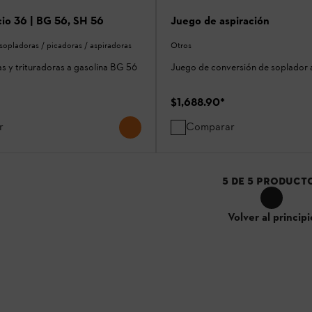
cio 36 | BG 56, SH 56
Juego de aspiración
sopladoras / picadoras / aspiradoras
Otros
s y trituradoras a gasolina BG 56
Juego de conversión de soplador 
$1,688.90
*
r
Comparar
5
DE
5
PRODUCT
Volver al principi