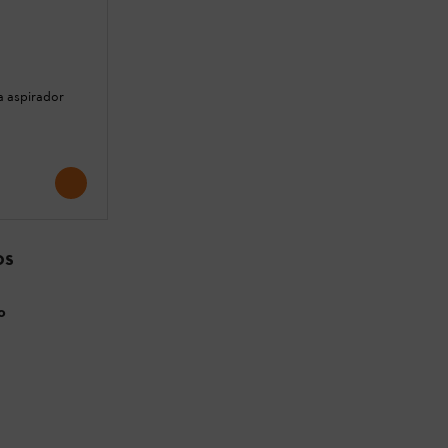
a aspirador
OS
o