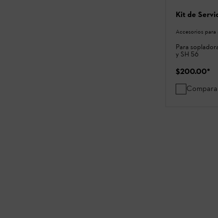
Kit de Servi
Accesorios para 
Para sopladora
y SH 56
$200.00
*
Compara