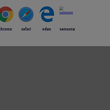
chrome
safari
edge
samsung