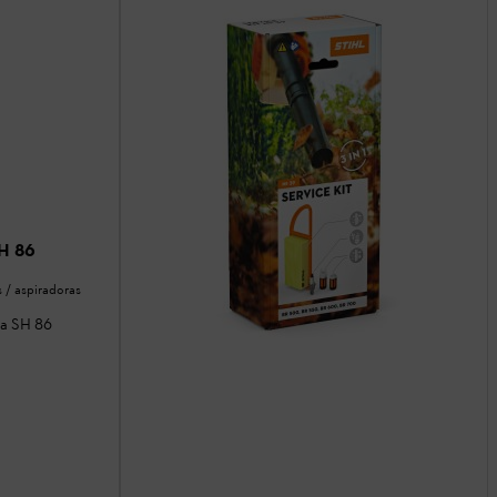
SH 86
 / aspiradoras
ra SH 86