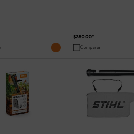
$350.00
*
r
Comparar