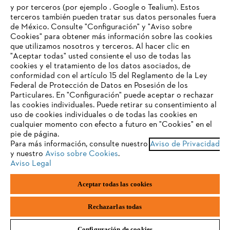
y por terceros (por ejemplo . Google o Tealium). Estos
terceros también pueden tratar sus datos personales fuera
Preguntas frecuentes
de México. Consulte "Configuración" y "Aviso sobre
Cookies" para obtener más información sobre las cookies
TU NAVEGADOR NO ES
que utilizamos nosotros y terceros. Al hacer clic en
COMPATIBLE
"Aceptar todas" usted consiente el uso de todas las
cookies y el tratamiento de los datos asociados, de
Contacto
conformidad con el artículo 15 del Reglamento de la Ley
Federal de Protección de Datos en Posesión de los
El navegador que estás utilizando no es compatible con
Particulares. En "Configuración" puede aceptar o rechazar
nuestra página web. Para que puedas disfrutar de nuestro
las cookies individuales. Puede retirar su consentimiento al
contenido, utiliza uno de los siguientes navegadores:
uso de cookies individuales o de todas las cookies en
cualquier momento con efecto a futuro en "Cookies" en el
Aviso de privacidad
Datos legales
pie de página.
Para más información, consulte nuestro
Aviso de Privacidad
firefox
chrome
Aviso de privacidad sobre cookies
Información legal
y nuestro
Aviso sobre Cookies
.
Aviso Legal
safari
edge
Aceptar todas las cookies
Andreas STIHL S.A. de C.V., con domicilio Kilómetro 117 Autopista
México-Puebla, Nave 30, Parque Industrial FINSA, Cuautlancingo,
samsung
Puebla, CP 72710,
Rechazarlas todas
Configuración de cookies