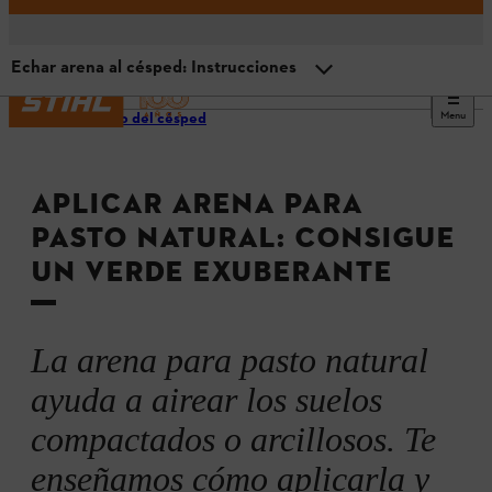
Echar arena al césped: Instrucciones
Menu
Cuidado del césped
Resumen
APLICAR ARENA PARA
Por qué deberías poner arena en el césped
PASTO NATURAL: CONSIGUE
UN VERDE EXUBERANTE
Cuándo necesitas renovar tu césped
Preparación: Abono, siega y escarificación
La arena para pasto natural
ayuda a airear los suelos
Echar arena al césped: Instrucciones
compactados o arcillosos. Te
enseñamos cómo aplicarla y